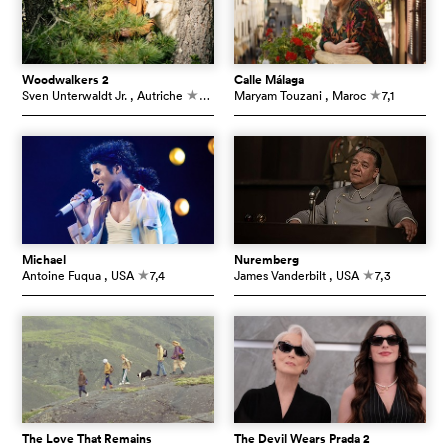
Woodwalkers 2
Calle Málaga
Sven Unterwaldt Jr.
, Autriche
5,3
Maryam Touzani
, Maroc
7,1
c
c
Michael
Nuremberg
Antoine Fuqua
, USA
7,4
James Vanderbilt
, USA
7,3
c
c
The Love That Remains
The Devil Wears Prada 2