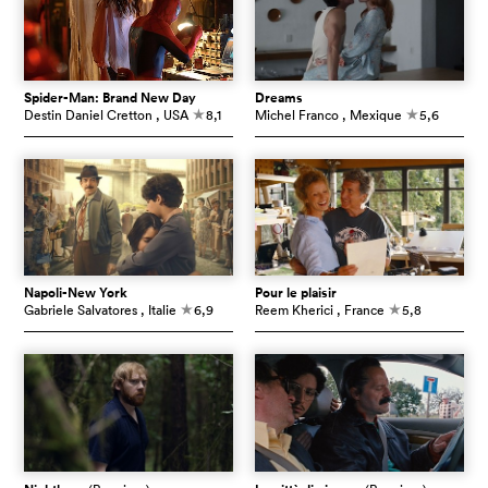
Spider-Man: Brand New Day
Dreams
Destin Daniel Cretton
, USA
8,1
Michel Franco
, Mexique
5,6
c
c
Napoli-New York
Pour le plaisir
Gabriele Salvatores
, Italie
6,9
Reem Kherici
, France
5,8
c
c