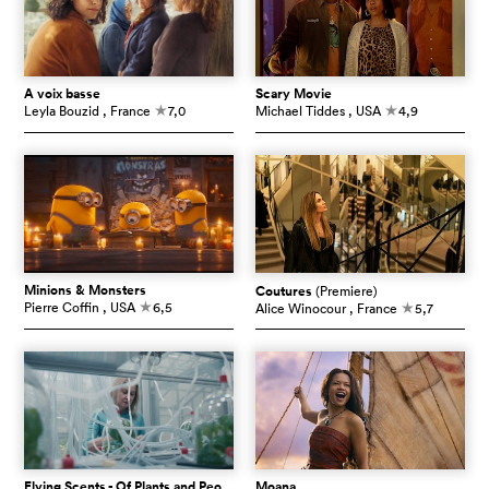
À voix basse
Scary Movie
Leyla Bouzid
, France
7,0
Michael Tiddes
, USA
4,9
c
c
Minions & Monsters
Coutures
(Premiere)
Pierre Coffin
, USA
6,5
Alice Winocour
, France
5,7
c
c
Flying Scents - Of Plants and People
Moana