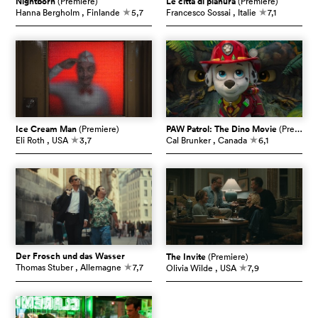
Nightborn
(Premiere)
Le città di pianura
(Premiere)
Hanna Bergholm
, Finlande
5,7
Francesco Sossai
, Italie
7,1
c
c
Ice Cream Man
(Premiere)
PAW Patrol: The Dino Movie
(Premiere)
Eli Roth
, USA
3,7
Cal Brunker
, Canada
6,1
c
c
Der Frosch und das Wasser
The Invite
(Premiere)
Thomas Stuber
, Allemagne
7,7
Olivia Wilde
, USA
7,9
c
c