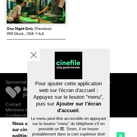
One Night Only
(Premiere)
Will Gluck
, USA
6,4
c
Sponsorisé par
À propos de cinefile
Pour ajouter cette application
S'inscrire/s'abonner
web sur l'écran d'accueil :
Newsletter
Appuyez sur le bouton "menu",
FAQ
puis sur
Ajouter sur l'écran
Contact
Bons-cadeaux
Mentions légales
d'accueil
.
Confidentialité des données
Le menu peut-être accessible en appuyant
Nous utilisons des cookies. En naviguant
sur le bouton "menu" du téléphone s'il en
sur cinefile.ch, vous acceptez notre
possède un
. Sinon, il se trouve
probablement dans la coin supérieur droit
politique d'utilisation des cookies. Pour