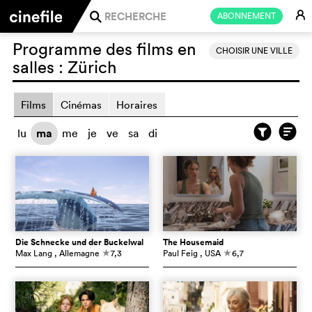
E
ABONNEMENT
j
Programme des films en
CHOISIR UNE VILLE
salles :
Zürich
Films
Cinémas
Horaires
lu
ma
me
je
ve
sa
di
Die Schnecke und der Buckelwal
The Housemaid
Max Lang
, Allemagne
7,3
Paul Feig
, USA
6,7
c
c