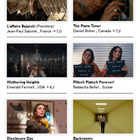
The Piano Tuner
L’affaire Bojarski
(Premiere)
Daniel Roher
, Canada
7,2
Jean-Paul Salomé
, France
7,0
c
c
Wuthering Heights
Plitsch Platsch Forever!
Emerald Fennell
, USA
6,1
Natascha Beller
, Suisse
c
Disclosure Day
Backrooms