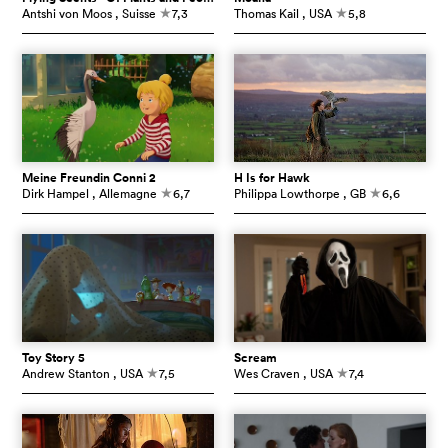
Antshi von Moos
, Suisse
7,3
Thomas Kail
, USA
5,8
c
c
Meine Freundin Conni 2
H Is for Hawk
Dirk Hampel
, Allemagne
6,7
Philippa Lowthorpe
, GB
6,6
c
c
Toy Story 5
Scream
Andrew Stanton
, USA
7,5
Wes Craven
, USA
7,4
c
c