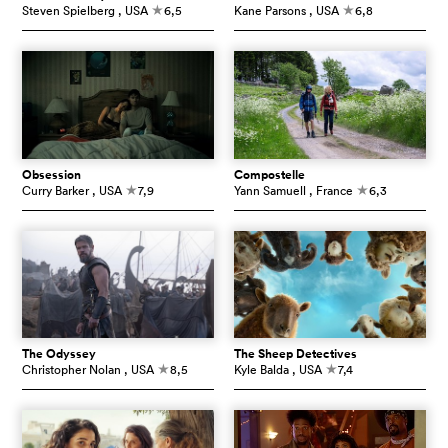
Steven Spielberg
, USA
6,5
Kane Parsons
, USA
6,8
c
c
Obsession
Compostelle
Curry Barker
, USA
7,9
Yann Samuell
, France
6,3
c
c
The Odyssey
The Sheep Detectives
Christopher Nolan
, USA
8,5
Kyle Balda
, USA
7,4
c
c