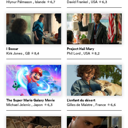
Hlynur Pálmason
, Islande
6,7
David Frankel
, USA
6,3
c
c
I Swear
Project Hail Mary
Kirk Jones
, GB
8,4
Phil Lord
, USA
8,2
c
c
The Super Mario Galaxy Movie
L’enfant du désert
Michael Jelenic
, Japon
6,3
Gilles de Maistre
, France
6,6
c
c