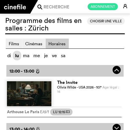
E
ABONNEMENT
j
Programme des films en
CHOISIR UNE VILLE
salles :
Zürich
Films
Cinémas
Horaires
di
lu
ma
me
je
ve
sa
o
12:00 - 13:00
l
The Invite
Olivia Wilde
- USA
2026
- 107
'
Age légal :
14
Arthouse Le Paris
E/d/f
LU 12:15
m
q
13:00 - 14:00
l