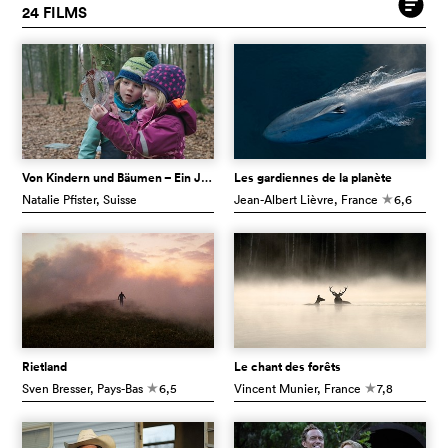
24 FILMS
Von Kindern und Bäumen – Ein Jahr in der Waldschule
Les gardiennes de la planète
Natalie Pfister
, Suisse
Jean-Albert Lièvre
, France
6,6
c
Rietland
Le chant des forêts
Sven Bresser
, Pays-Bas
6,5
Vincent Munier
, France
7,8
c
c