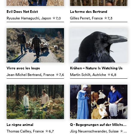
Evil Does Not Exist
La ferme des Bertrand
Ryusuke Hamaguchi
, Japon
7,0
Gilles Perret
, France
7,3
c
c
Vivre avec les loups
Krähen – Nature Is Watching Us
Jean-Michel Bertrand
, France
7,6
Martin Schilt
, Autriche
6,8
c
c
Le règne animal
Q - Begegnungen auf der Milchstrasse
Thomas Cailley
, France
6,7
Jürg Neuenschwander
, Suisse
7,8
c
c