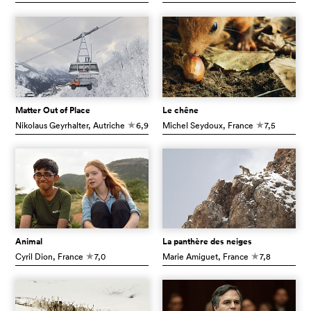
Matter Out of Place
Le chêne
Nikolaus Geyrhalter
, Autriche
6,9
Michel Seydoux
, France
7,5
c
c
Animal
La panthère des neiges
Cyril Dion
, France
7,0
Marie Amiguet
, France
7,8
c
c