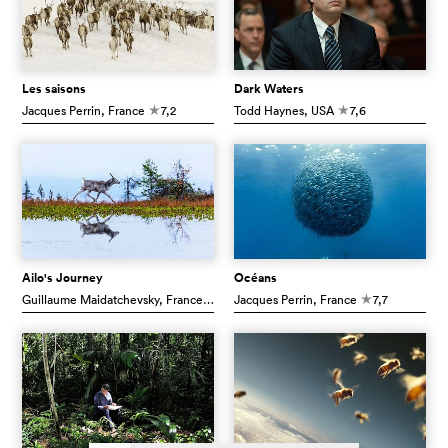
Les saisons
Dark Waters
Jacques Perrin
, France
7,2
Todd Haynes
, USA
7,6
c
c
Ailo's Journey
Océans
Guillaume Maidatchevsky
, France
6,8
Jacques Perrin
, France
7,7
c
c