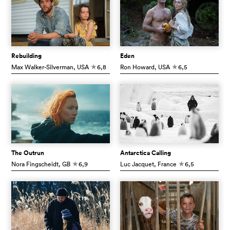
Rebuilding
Eden
Max Walker-Silverman
, USA
6,8
Ron Howard
, USA
6,5
c
c
The Outrun
Antarctica Calling
Nora Fingscheidt
, GB
6,9
Luc Jacquet
, France
6,5
c
c