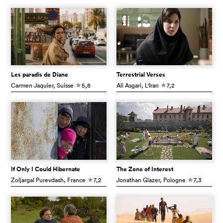
Les paradis de Diane
Terrestrial Verses
Carmen Jaquier
, Suisse
5,8
Ali Asgari
, L'Iran
7,2
c
c
If Only I Could Hibernate
The Zone of Interest
Zoljargal Purevdash
, France
7,2
Jonathan Glazer
, Pologne
7,3
c
c