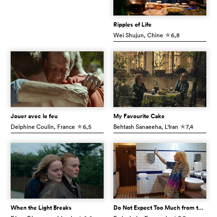
Ripples of Life
Wei Shujun
, Chine
6,8
c
Jouer avec le feu
My Favourite Cake
Delphine Coulin
, France
6,5
Behtash Sanaeeha
, L'Iran
7,4
c
c
When the Light Breaks
Do Not Expect Too Much from the End of the World