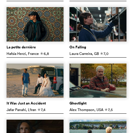
La petite dernière
On Falling
Hafsia Herzi
, France
6,8
Laura Carreira
, GB
7,0
c
c
It Was Just an Accident
Ghostlight
Jafar Panahi
, L'Iran
7,4
Alex Thompson
, USA
7,5
c
c