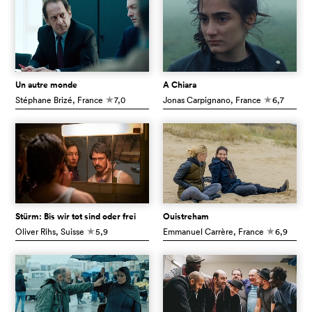
Un autre monde
A Chiara
Stéphane Brizé
, France
7,0
Jonas Carpignano
, France
6,7
c
c
Stürm: Bis wir tot sind oder frei
Ouistreham
Oliver Rihs
, Suisse
5,9
Emmanuel Carrère
, France
6,9
c
c