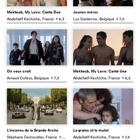
Mektoub, My Love: Canto Due
Jeunes mères
Abdellatif Kechiche
, France
6,3
Luc Dardenne
, Belgique
7,0
c
c
On vous croit
Mektoub, My Love: Canto Uno
Arnaud Dufeys
, Belgique
7,3
Abdellatif Kechiche
, France
6,5
c
c
L'inconnu de la Grande Arche
La graine et le mulet
Stéphane Demoustier
, France
6,9
Abdellatif Kechiche
, France
7,4
c
c