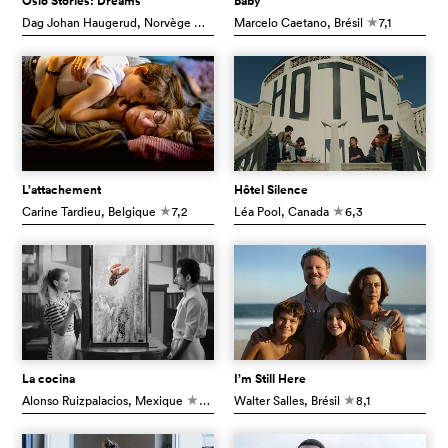
Oslo Stories: Dreams
Baby
Dag Johan Haugerud
, Norvège
7,2
Marcelo Caetano
, Brésil
7,1
c
c
L’attachement
Hôtel Silence
Carine Tardieu
, Belgique
7,2
Léa Pool
, Canada
6,3
c
c
La cocina
I’m Still Here
Alonso Ruizpalacios
, Mexique
7,0
Walter Salles
, Brésil
8,1
c
c