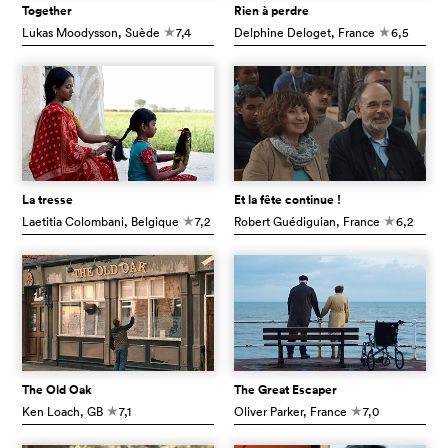
Together
Rien à perdre
Lukas Moodysson
, Suède
7,4
Delphine Deloget
, France
6,5
c
c
La tresse
Et la fête continue !
Laetitia Colombani
, Belgique
7,2
Robert Guédiguian
, France
6,2
c
c
The Old Oak
The Great Escaper
Ken Loach
, GB
7,1
Oliver Parker
, France
7,0
c
c