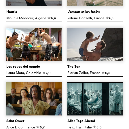
Houria
L’amour et les forêts
Mounia Meddour
, Algérie
6,4
Valérie Donzelli
, France
6,5
c
c
Los reyes del mundo
The Son
Laura Mora
, Colombie
7,0
Florian Zeller
, France
6,5
c
c
Saint Omer
Aller Tage Abend
Alice Diop
, France
6,7
Felix Tissi
, Italie
5,8
c
c