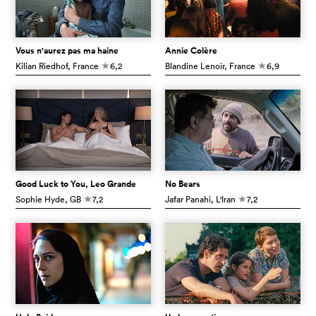
Vous n'aurez pas ma haine
Annie Colère
Kilian Riedhof
, France
6,2
Blandine Lenoir
, France
6,9
c
c
Good Luck to You, Leo Grande
No Bears
Sophie Hyde
, GB
7,2
Jafar Panahi
, L'Iran
7,2
c
c