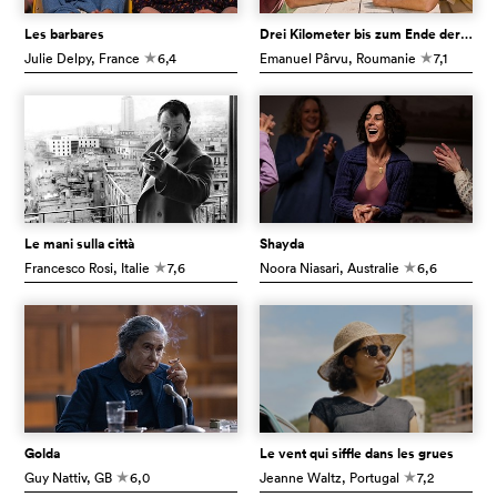
Les barbares
Drei Kilometer bis zum Ende der Welt
Julie Delpy
, France
6,4
Emanuel Pârvu
, Roumanie
7,1
c
c
Le mani sulla città
Shayda
Francesco Rosi
, Italie
7,6
Noora Niasari
, Australie
6,6
c
c
Golda
Le vent qui siffle dans les grues
Guy Nattiv
, GB
6,0
Jeanne Waltz
, Portugal
7,2
c
c