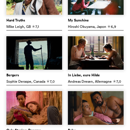
Hard Truths
My Sunshine
Mike Leigh
, GB
7,1
Hiroshi Okuyama
, Japon
6,9
c
c
Bergers
In Liebe, eure Hilde
Sophie Deraspe
, Canada
7,0
Andreas Dresen
, Allemagne
7,0
c
c