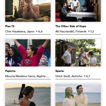
Plan 75
The Other Side of Hope
Chie Hayakawa
, Japon
6,6
Aki Kaurismäki
, Finlande
7,2
c
c
Papicha
Sparta
Mounia Meddour Gens
, Algérie
7,1
Ulrich Seidl
, Autriche
6,7
c
c