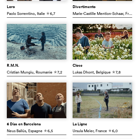
Loro
Divertimento
Paolo Sorrentino
, Italie
6,7
Marie-Castille Mention-Schaar
, France
c
R.M.N.
Close
Cristian Mungiu
, Roumanie
7,2
Lukas Dhont
, Belgique
7,8
c
c
6 Días en Barcelona
La Ligne
Neus Ballús
, Espagne
6,5
Ursula Meier
, France
6,0
c
c