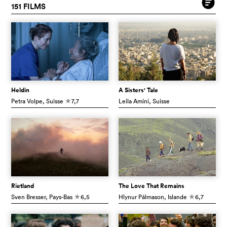
151 FILMS
Heldin
A Sisters' Tale
Petra Volpe
, Suisse
7,7
Leila Amini
, Suisse
c
Rietland
The Love That Remains
Sven Bresser
, Pays-Bas
6,5
Hlynur Pálmason
, Islande
6,7
c
c