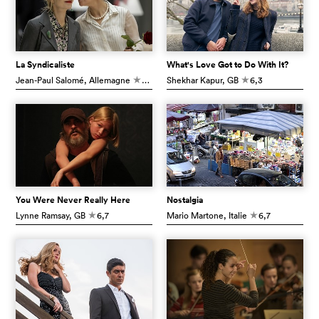
La Syndicaliste
What's Love Got to Do With It?
Jean-Paul Salomé
, Allemagne
6,6
Shekhar Kapur
, GB
6,3
c
c
You Were Never Really Here
Nostalgia
Lynne Ramsay
, GB
6,7
Mario Martone
, Italie
6,7
c
c