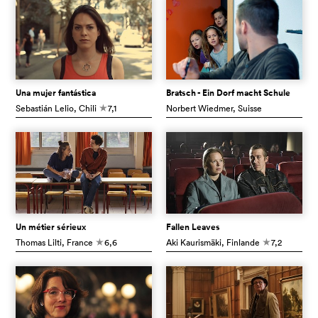
Una mujer fantástica
Bratsch - Ein Dorf macht Schule
Sebastián Lelio
, Chili
7,1
Norbert Wiedmer
, Suisse
c
Un métier sérieux
Fallen Leaves
Thomas Lilti
, France
6,6
Aki Kaurismäki
, Finlande
7,2
c
c