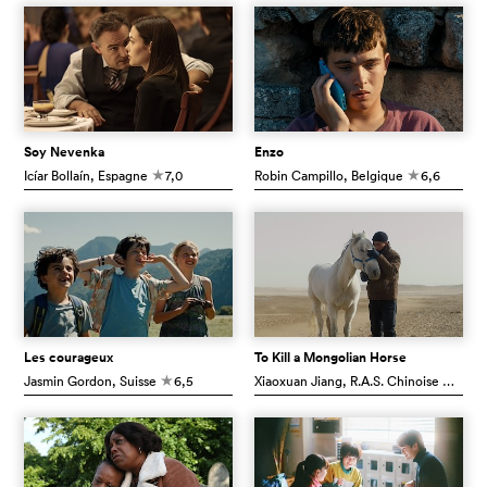
Soy Nevenka
Enzo
Icíar Bollaín
, Espagne
7,0
Robin Campillo
, Belgique
6,6
c
c
Les courageux
To Kill a Mongolian Horse
Jasmin Gordon
, Suisse
6,5
Xiaoxuan Jiang
, R.A.S. Chinoise De Hong Kong
c