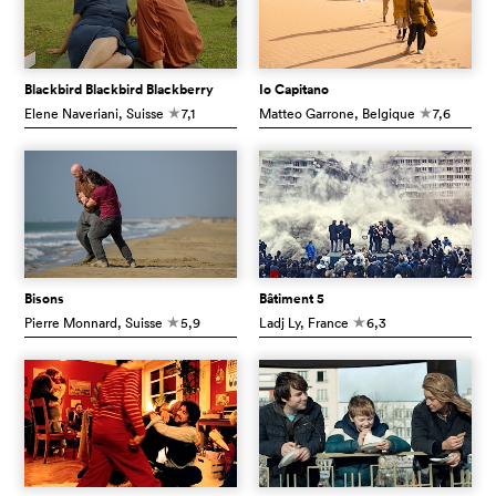
Blackbird Blackbird Blackberry
Io Capitano
Elene Naveriani
, Suisse
7,1
Matteo Garrone
, Belgique
7,6
c
c
Bisons
Bâtiment 5
Pierre Monnard
, Suisse
5,9
Ladj Ly
, France
6,3
c
c