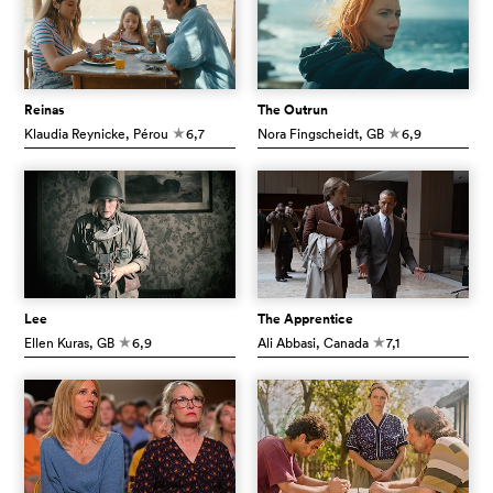
Reinas
The Outrun
Klaudia Reynicke
, Pérou
6,7
Nora Fingscheidt
, GB
6,9
c
c
Lee
The Apprentice
Ellen Kuras
, GB
6,9
Ali Abbasi
, Canada
7,1
c
c