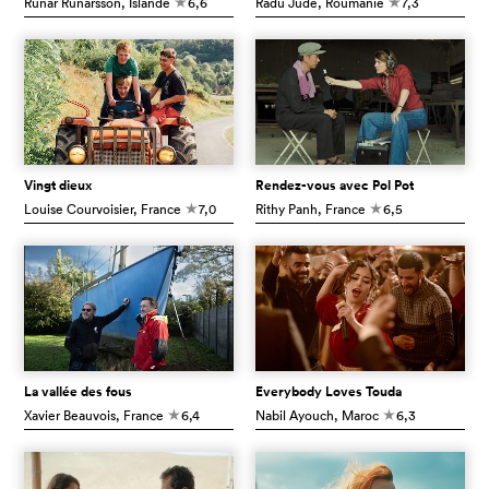
Rúnar Rúnarsson
, Islande
6,6
Radu Jude
, Roumanie
7,3
c
c
Vingt dieux
Rendez-vous avec Pol Pot
Louise Courvoisier
, France
7,0
Rithy Panh
, France
6,5
c
c
La vallée des fous
Everybody Loves Touda
Xavier Beauvois
, France
6,4
Nabil Ayouch
, Maroc
6,3
c
c