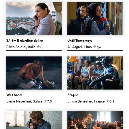
3/19 – Il giardino del re
Until Tomorrow
Silvio Soldini
, Italie
6,1
Ali Asgari
, L'Iran
7,3
c
c
Wet Sand
Fragile
Elene Naveriani
, Suisse
7,0
Emma Benestan
, France
6,2
c
c