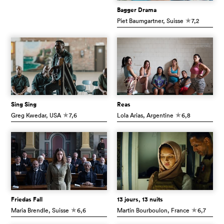
Bagger Drama
Piet Baumgartner
, Suisse
7,2
c
Sing Sing
Reas
Greg Kwedar
, USA
7,6
Lola Arias
, Argentine
6,8
c
c
Friedas Fall
13 jours, 13 nuits
Maria Brendle
, Suisse
6,6
Martin Bourboulon
, France
6,7
c
c