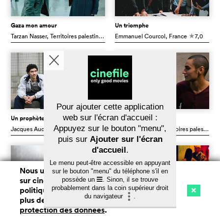
Gaza mon amour
Un triomphe
Tarzan Nasser
, Territoires palestiniens
Emmanuel Courcol
6,8
, France
7,0
c
c
Pour ajouter cette application
web sur l'écran d'accueil :
Un prophète
Omar
Appuyez sur le bouton "menu",
Jacques Audiard
, France
7,8
Hany Abu-Assad
, Territoires palestiniens
c
puis sur
Ajouter sur l'écran
d'accueil
.
Le menu peut-être accessible en appuyant
Nous utilisons des cookies. En naviguant
sur le bouton "menu" du téléphone s'il en
sur cinefile.ch, vous acceptez notre
possède un
. Sinon, il se trouve
probablement dans la coin supérieur droit
politique d'utilisation des cookies. Pour
du navigateur
.
plus de détails, voir notre
déclaration de
Cinéma
Streaming
Watchlist (
0
)
protection des données
.
Ch
Der Fall
Strähl