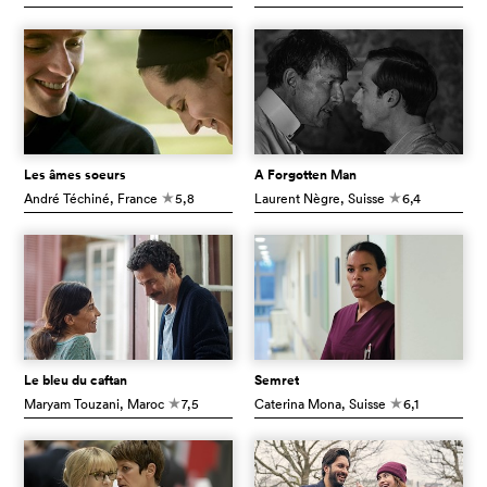
Les âmes soeurs
A Forgotten Man
André Téchiné
, France
5,8
Laurent Nègre
, Suisse
6,4
c
c
Le bleu du caftan
Semret
Maryam Touzani
, Maroc
7,5
Caterina Mona
, Suisse
6,1
c
c