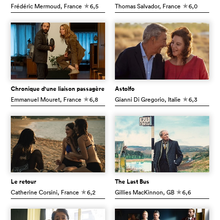
Frédéric Mermoud
, France
6,5
Thomas Salvador
, France
6,0
c
c
Chronique d'une liaison passagère
Astolfo
Emmanuel Mouret
, France
6,8
Gianni Di Gregorio
, Italie
6,3
c
c
Le retour
The Last Bus
Catherine Corsini
, France
6,2
Gillies MacKinnon
, GB
6,6
c
c