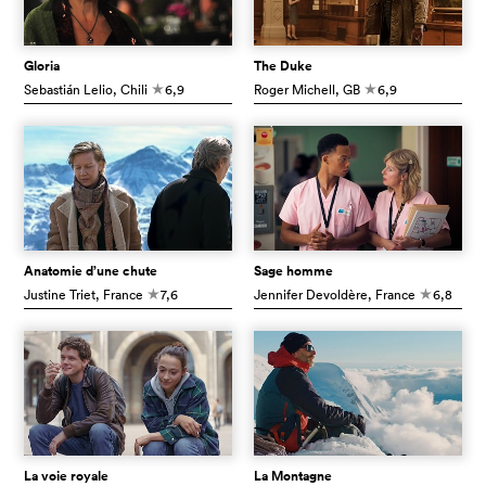
Gloria
The Duke
Sebastián Lelio
, Chili
6,9
Roger Michell
, GB
6,9
c
c
Anatomie d’une chute
Sage homme
Justine Triet
, France
7,6
Jennifer Devoldère
, France
6,8
c
c
La voie royale
La Montagne