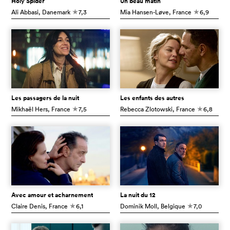
Holy Spider
Un beau matin
Ali Abbasi
, Danemark
7,3
Mia Hansen-Løve
, France
6,9
c
c
Les passagers de la nuit
Les enfants des autres
Mikhaël Hers
, France
7,5
Rebecca Zlotowski
, France
6,8
c
c
Avec amour et acharnement
La nuit du 12
Claire Denis
, France
6,1
Dominik Moll
, Belgique
7,0
c
c