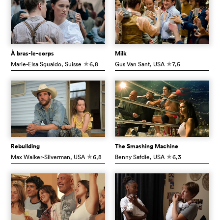
À bras-le-corps
Milk
Marie-Elsa Sgualdo
, Suisse
6,8
Gus Van Sant
, USA
7,5
c
c
Rebuilding
The Smashing Machine
Max Walker-Silverman
, USA
6,8
Benny Safdie
, USA
6,3
c
c