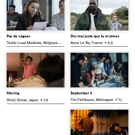
Pas de vagues
Dis-moi juste que tu m'aimes
Teddy Lussi-Modeste
, Belgique
6,6
Anne Le Ny
, France
5,5
c
c
Moving
September 5
Tim Fehlbaum
, Allemagne
7,1
Shinji Sōmai
, Japon
7,6
c
c