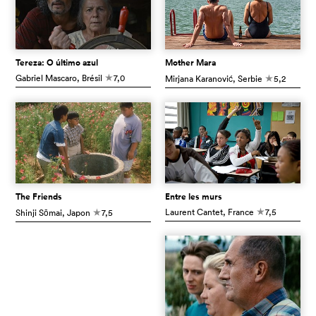
Tereza: O último azul
Mother Mara
Gabriel Mascaro
, Brésil
7,0
Mirjana Karanović
, Serbie
5,2
c
c
The Friends
Entre les murs
Laurent Cantet
, France
7,5
Shinji Sōmai
, Japon
7,5
c
c