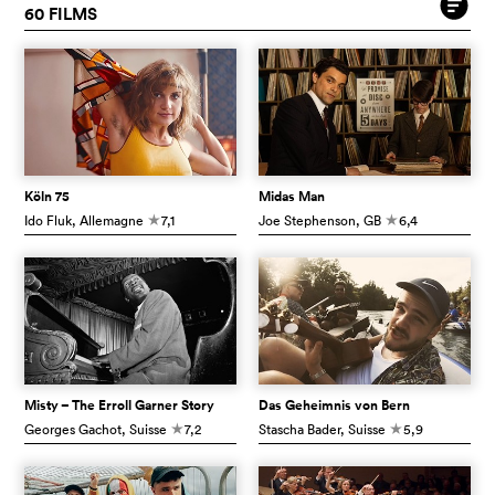
60 FILMS
Köln 75
Midas Man
Ido Fluk
, Allemagne
7,1
Joe Stephenson
, GB
6,4
c
c
Misty – The Erroll Garner Story
Das Geheimnis von Bern
Georges Gachot
, Suisse
7,2
Stascha Bader
, Suisse
5,9
c
c