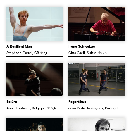
A Resilient Man
Irène Schweizer
Stéphane Carrel
, GB
7,6
Gitta Gsell
, Suisse
6,3
c
c
Boléro
Fogo-fátuo
Anne Fontaine
, Belgique
6,4
João Pedro Rodrigues
, Portugal
6,0
c
c