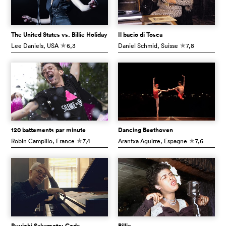
The United States vs. Billie Holiday
Il bacio di Tosca
Lee Daniels
, USA
6,3
Daniel Schmid
, Suisse
7,8
c
c
120 battements par minute
Dancing Beethoven
Robin Campillo
, France
7,4
Arantxa Aguirre
, Espagne
7,6
c
c
Ryuichi Sakamoto: Coda
Billie