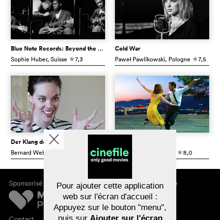
Blue Note Records: Beyond the Notes
Cold War
Sophie Huber
, Suisse
7,3
Paweł Pawlikowski
, Pologne
7,5
c
c
Der Klang der Stimme
La La Land
Bernard Weber
, Suisse
8,2
Damien Chazelle
, USA
8,0
c
c
Sponsorisé par
À propos de cinefile
Pour ajouter cette application
S'inscrire/s'abonner
web sur l'écran d'accueil :
Newsletter
Appuyez sur le bouton "menu",
FAQ
puis sur
Ajouter sur l'écran
Contact