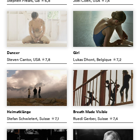
Stephen Frears
, GB
6,8
Joel Coen
, USA
7,4
c
c
Dancer
Girl
Steven Cantor
, USA
7,8
Lukas Dhont
, Belgique
7,2
c
c
Heimatklänge
Breath Made Visible
Stefan Schwietert
, Suisse
7,1
Ruedi Gerber
, Suisse
7,4
c
c