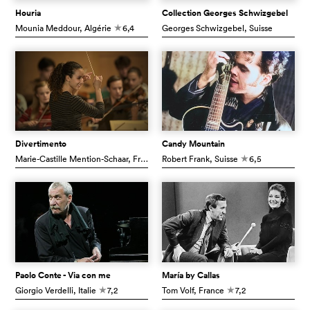
Houria
Collection Georges Schwizgebel
Mounia Meddour
, Algérie
6,4
Georges Schwizgebel
, Suisse
c
Divertimento
Candy Mountain
Marie-Castille Mention-Schaar
, France
Robert Frank
6,9
, Suisse
6,5
c
c
Paolo Conte - Via con me
María by Callas
Giorgio Verdelli
, Italie
7,2
Tom Volf
, France
7,2
c
c