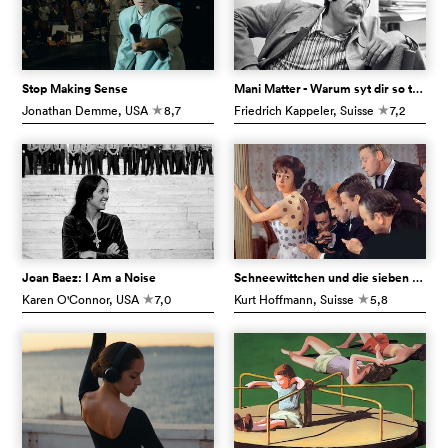
Stop Making Sense
Mani Matter - Warum syt dir so truurig?
Jonathan Demme
, USA
8,7
Friedrich Kappeler
, Suisse
7,2
c
c
Joan Baez: I Am a Noise
Schneewittchen und die sieben Gaukler
Karen O'Connor
, USA
7,0
Kurt Hoffmann
, Suisse
5,8
c
c