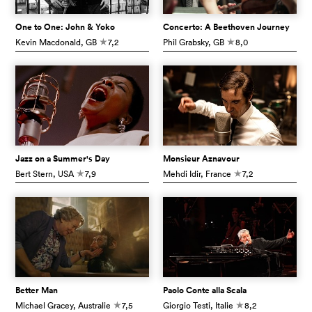
One to One: John & Yoko
Concerto: A Beethoven Journey
Kevin Macdonald
, GB
7,2
Phil Grabsky
, GB
8,0
c
c
Jazz on a Summer's Day
Monsieur Aznavour
Bert Stern
, USA
7,9
Mehdi Idir
, France
7,2
c
c
Better Man
Paolo Conte alla Scala
Michael Gracey
, Australie
7,5
Giorgio Testi
, Italie
8,2
c
c