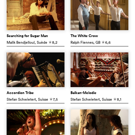
Searching for Sugar Man
The White Crow
Malik Bendjelloul
, Suède
8,2
Ralph Fiennes
, GB
6,6
c
c
Accordion Tribe
Balkan-Melodie
Stefan Schwietert
, Suisse
7,5
Stefan Schwietert
, Suisse
8,1
c
c