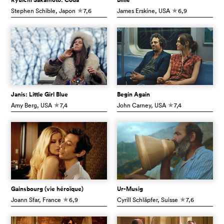
Stephen Schible
, Japon
7,6
James Erskine
, USA
6,9
c
c
Janis: Little Girl Blue
Begin Again
Amy Berg
, USA
7,4
John Carney
, USA
7,4
c
c
Gainsbourg (vie héroïque)
Ur-Musig
Joann Sfar
, France
6,9
Cyrill Schläpfer
, Suisse
7,6
c
c