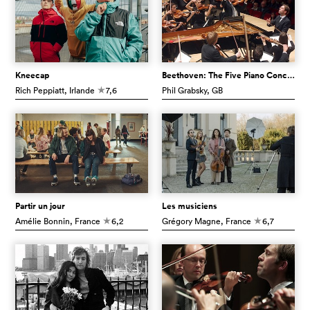
Kneecap
Beethoven: The Five Piano Concertos
Rich Peppiatt
, Irlande
7,6
Phil Grabsky
, GB
c
Partir un jour
Les musiciens
Amélie Bonnin
, France
6,2
Grégory Magne
, France
6,7
c
c