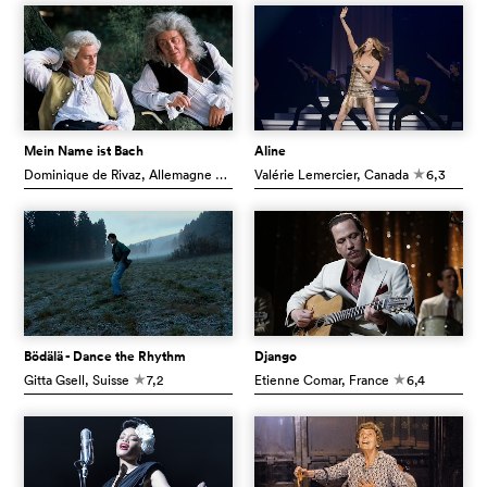
Mein Name ist Bach
Aline
Dominique de Rivaz
, Allemagne
6,0
Valérie Lemercier
, Canada
6,3
c
c
Bödälä - Dance the Rhythm
Django
Gitta Gsell
, Suisse
7,2
Etienne Comar
, France
6,4
c
c