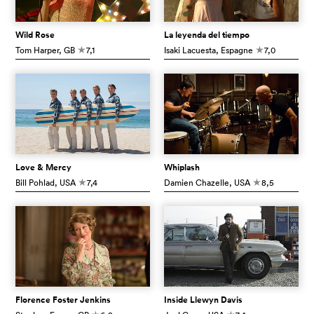
Wild Rose
La leyenda del tiempo
Tom Harper
, GB
7,1
Isaki Lacuesta
, Espagne
7,0
c
c
Love & Mercy
Whiplash
Bill Pohlad
, USA
7,4
Damien Chazelle
, USA
8,5
c
c
Florence Foster Jenkins
Inside Llewyn Davis